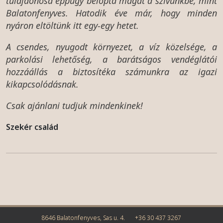
tulajdonosa éppúgy belopta magát a szívünkbe, mint
Balatonfenyves. Hatodik éve már, hogy minden
nyáron eltöltünk itt egy-egy hetet.
A csendes, nyugodt környezet, a víz közelsége, a
parkolási lehetőség, a barátságos vendéglátói
hozzáállás a biztosítéka számunkra az igazi
kikapcsolódásnak.
Csak ajánlani tudjuk mindenkinek!
Szekér család
8646 Balatonfenyves, Sas u. 4.
+36 30 437 3267