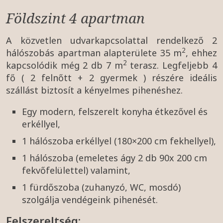
Földszint 4 apartman
A közvetlen udvarkapcsolattal rendelkező 2
2
hálószobás apartman alapterülete 35 m
, ehhez
2
kapcsolódik még 2 db 7 m
terasz. Legfeljebb 4
fő ( 2 felnőtt + 2 gyermek ) részére ideális
szállást biztosít a kényelmes pihenéshez.
Egy modern, felszerelt konyha étkezővel és
erkéllyel,
1 hálószoba erkéllyel (180×200 cm fekhellyel),
1 hálószoba (emeletes ágy 2 db 90x 200 cm
fekvőfelülettel) valamint,
1 fürdőszoba (zuhanyzó, WC, mosdó)
szolgálja vendégeink pihenését.
Felszereltség: