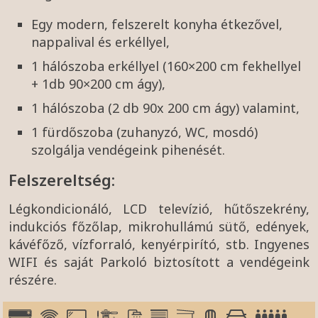
Egy modern, felszerelt konyha étkezővel,
nappalival és erkéllyel,
1 hálószoba erkéllyel (160×200 cm fekhellyel
+ 1db 90×200 cm ágy),
1 hálószoba (2 db 90x 200 cm ágy) valamint,
1 fürdőszoba (zuhanyzó, WC, mosdó)
szolgálja vendégeink pihenését.
Felszereltség:
Légkondicionáló, LCD televízió, hűtőszekrény,
indukciós főzőlap, mikrohullámú sütő, edények,
kávéfőző, vízforraló, kenyérpirító, stb. Ingyenes
WIFI és saját Parkoló biztosított a vendégeink
részére.