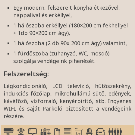
Egy modern, felszerelt konyha étkezővel,
nappalival és erkéllyel,
1 hálószoba erkéllyel (180×200 cm fekhellyel
+ 1db 90×200 cm ágy),
1 hálószoba (2 db 90x 200 cm ágy) valamint,
1 fürdőszoba (zuhanyzó, WC, mosdó)
szolgálja vendégeink pihenését.
Felszereltség:
Légkondicionáló, LCD televízió, hűtőszekrény,
indukciós főzőlap, mikrohullámú sütő, edények,
kávéfőző, vízforraló, kenyérpirító, stb. Ingyenes
WIFI és saját Parkoló biztosított a vendégeink
részére.