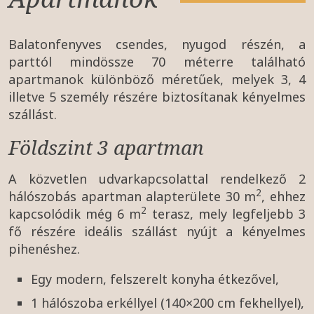
Balatonfenyves csendes, nyugod részén, a
parttól mindössze 70 méterre található
apartmanok különböző méretűek, melyek 3, 4
illetve 5 személy részére biztosítanak kényelmes
szállást.
Földszint 3 apartman
A közvetlen udvarkapcsolattal rendelkező 2
2
hálószobás apartman alapterülete 30 m
, ehhez
2
kapcsolódik még 6 m
terasz, mely legfeljebb 3
fő részére ideális szállást nyújt a kényelmes
pihenéshez.
Egy modern, felszerelt konyha étkezővel,
1 hálószoba erkéllyel (140×200 cm fekhellyel),