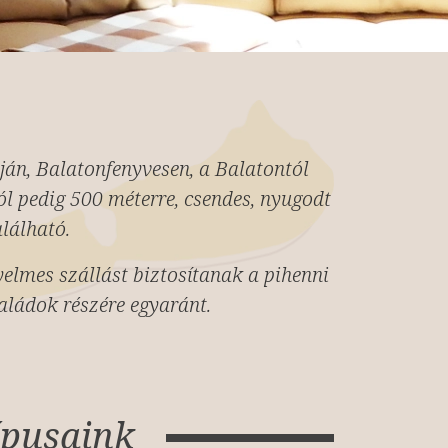
ján, Balatonfenyvesen, a Balatontól
ól pedig 500 méterre, csendes, nyugodt
lálható.
elmes szállást biztosítanak a pihenni
aládok részére egyaránt.
ípusaink