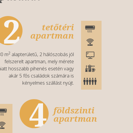
tetőtéri
apartman
2
80 m
alapterületű, 2 hálószobás jól
felszerelt apartman, mely mérete
iatt hosszabb pihenés esetén vagy
akár 5 fős családok számára is
kényelmes szállást nyújt.
földszinti
apartman