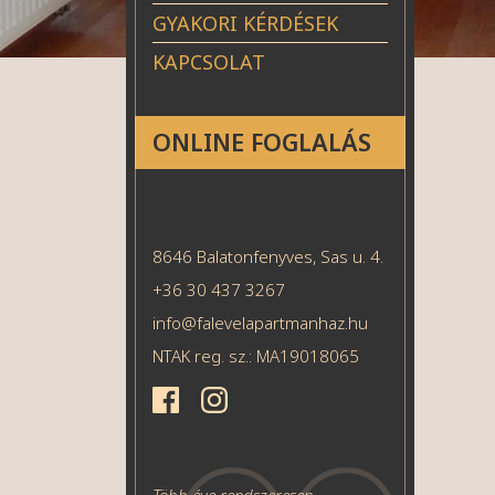
GYAKORI KÉRDÉSEK
KAPCSOLAT
ONLINE FOGLALÁS
8646 Balatonfenyves, Sas u. 4.
+36 30 437 3267
info@falevelapartmanhaz.hu
NTAK reg. sz.: MA19018065