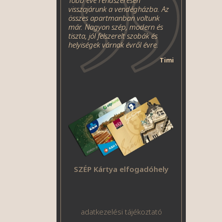
Több éve rendszeresen
visszajárunk a vendégházba. Az
összes apartmanban voltunk
már. Nagyon szép, modern és
tiszta, jól felszerelt szobák és
helyiségek várnak évről évre.
Timi
SZÉP Kártya elfogadóhely
adatkezelési tájékoztató