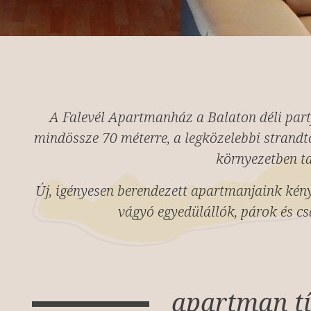
A Falevél Apartmanház a Balaton déli part
mindössze 70 méterre, a legközelebbi strandt
környezetben ta
Új, igényesen berendezett apartmanjaink kény
vágyó egyedülállók, párok és cs
apartman t