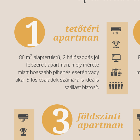
tetőtéri
apartman
2
80 m
alapterületű, 2 hálószobás jól
felszerelt apartman, mely mérete
miatt hosszabb pihenés esetén vagy
m
akár 5 fős családok számára is ideális
szállást biztosít.
földszinti
apartman